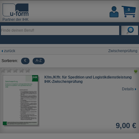
0
Partner der IHK
zurück
Zwischenprüfung
€
A-Z
Sortieren:
Kfm./Kffr. für Spedition und Logistikdienstleistung
IHK-Zwischenprüfung
Details
9,00 €