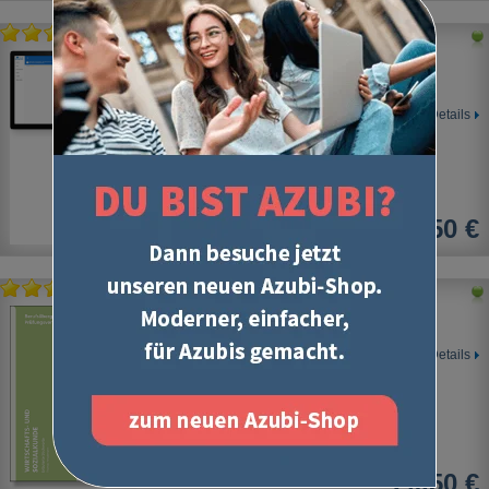
Wirtschafts- und Sozialkunde
Berufsübergreifendes Basiswissen
Digitale Lernkarten
Details
5,50 €
Wirtschafts- und Sozialkunde
Erläuterte Stichworte
Details
20,50 €