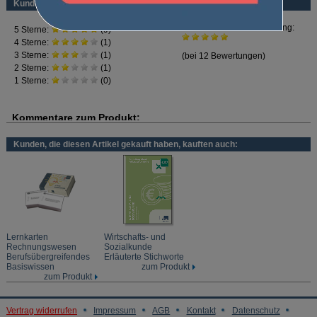
Inhalt:
Kundenbewertung
Arbeitsorganisation, Kooperation
Informations- und Kommunikationssysteme
Stellung des Ausbildungsbetriebes am Markt
Marketing, Kundenorientierte Kommunikation
Rechtliche Rahmenbedingungen
Warenwirtschaft
Besonders geeignet für:
Drogist / Drogistin
Florist / Floristin
Gestalter / Gestalterin für visuelles Marketing
Kunden, die diesen Artikel gekauft haben, kauften auch:
Kaufmann / Kauffrau für Dialogmarketing
Kaufmann / Kauffrau im Gesundheitswesen
Servicefachkraft für Dialogmarketing
Sportfachmann / Sportfachfrau
Veranstaltungskaufmann / Veranstaltungskauffrau
und weitere kaufmännische und kaufmännisch-verwandte Berufe
Lernkarten
Wirtschafts- und
Rechnungswesen
Sozialkunde
Berufsübergreifendes
Erläuterte Stichworte
Basiswissen
zum Produkt
zum Produkt
Vertrag widerrufen
Impressum
AGB
Kontakt
Datenschutz