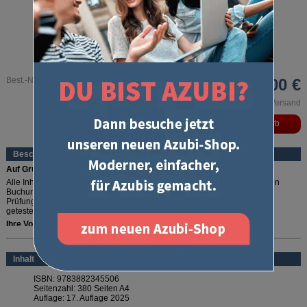
Leseprobe
Best.-Nr. 550
30,00 €
inkl. MwSt. und zzgl. Versand
Beschreibung
Auf Grundlage des aktuellen Immobilienkontenplans
Alle Inhalte des Prüfungsfachs Kaufmännische Steuerung, alle möglichen
Buchungssätze und alles richtig gut erklärt - das bietet Ihnen dieser
Prüfungstrainer. Dank des cleveren 3 in 1 Lernkonzepts wird Ihr Wissen
getestet, erweitert und vertieft.
Ihre Vorteile:
mehr lesen
Zeit sparen -
In einem Schritt: Wissen testen, vertiefen und erweitern
Alles verstehen
- Lösungen werden automatisch mitgeliefert
Inhalt
Alles buchen -
alle möglichen Buchungsätze werden berücksichtigt
Ihr Plus -
inklusive Kontenplan
ISBN:
9783882345506
Seitenzahl:
380 Seiten A4
Lieber digital lernen?
Auflage:
17. Auflage 2025