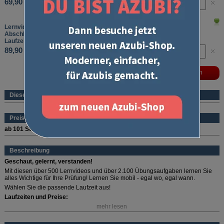
69,90 €
Lernvideos Kaufmann/-frau im Einzelhandel
Abschlussprüfung Teil 1 und 2
Laufzeit: 6 Monate
89,90 €
Dieses Produkt ist ein eBook
Preise (pro Stück und Sorte)
ab 101 Stück
69,90 €
Beschreibung
Geschaut, gelernt, verstanden!
Mit diesen über 500 Lernvideos und über 2.100 Übungsaufgaben lernen Sie
alles Wichtige für Ihre Prüfung! Lernen Sie mobil - egal wo, egal wann.
Wählen Sie die passende Laufzeit aus!
Laufzeiten und Preise:
mehr lesen
1 Monat: 34,90 Euro
3 Monate: 69,90 Euro