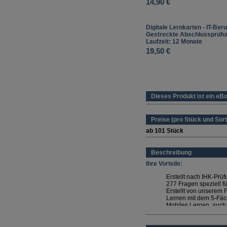
14,90 €
Digitale Lernkarten - IT-Beru
Gestreckte Abschlussprüfun
Laufzeit: 12 Monate
19,50 €
Dieses Produkt ist ein eB
Preise (pro Stück und Sort
ab 101 Stück
Beschreibung
Ihre Vorteile:
Erstellt nach IHK-Prü
277 Fragen speziell fü
Erstellt von unsere
Lernen mit dem 5-Fäc
Mobiles Lernen, auch
Wählen Sie die passende Lau