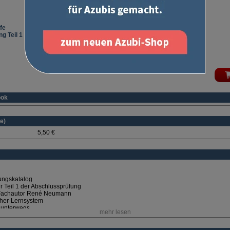
fe
g Teil 1
ook
e)
5,50 €
fungskatalog
r Teil 1 der Abschlussprüfung
m Fachautor René Neumann
her-Lernsystem
 unterwegs
mehr lesen
fzeit aus!