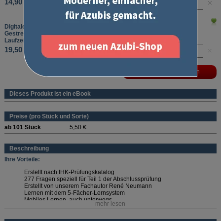
14,90 €
Digitale Lernkarten - IT-Berufe
Gestreckte Abschlussprüfung Teil 1
Laufzeit: 12 Monate
19,50 €
Dieses Produkt ist ein eBook
Preise (pro Stück und Sorte)
ab 101 Stück
5,50 €
Beschreibung
Ihre Vorteile:
Erstellt nach IHK-Prüfungskatalog
277 Fragen speziell für Teil 1 der Abschlussprüfung
Erstellt von unserem Fachautor René Neumann
Lernen mit dem 5-Fächer-Lernsystem
Mobiles Lernen, auch unterwegs
mehr lesen
Wählen Sie die passende Laufzeit aus!