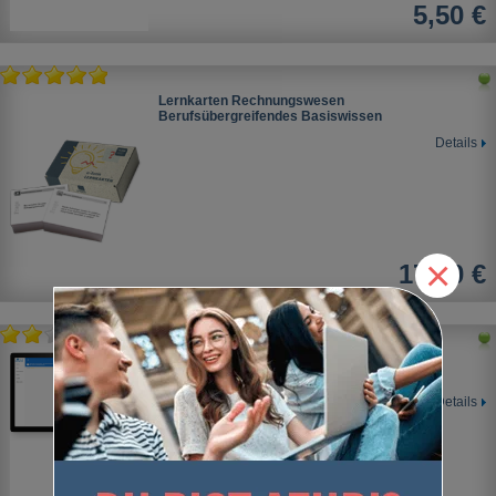
5,50 €
Lernkarten Rechnungswesen
Berufsübergreifendes Basiswissen
Details
×
17,90 €
Digitale Lernkarten - Rechnungswesen
Basiswissen
Details