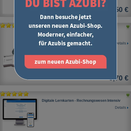
5,50 €
Lernkarten
Rechnungswesen -Intensiv-
Details
9,70 €
Digitale Lernkarten - Rechnungswesen Intensiv
Details