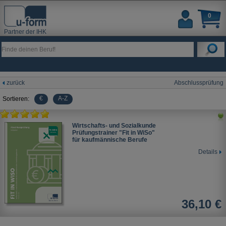
0
Partner der IHK
zurück
Abschlussprüfung
€
A-Z
Sortieren:
Wirtschafts- und Sozialkunde
Prüfungstrainer "Fit in WiSo"
für kaufmännische Berufe
Details
36,10 €