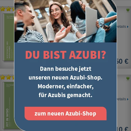
Wirtschafts- und Sozialkunde
Erläuterte Stichworte
Details
20,50 €
Wirtschafts- und Sozialkunde
Prüfungstrainer "Fit in WiSo"
für kaufmännische Berufe
Details
36,10 €