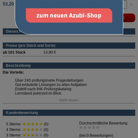
53,20 €
Dieses Produkt ist ein eBook
Preise (pro Stück und Sorte)
ab 101 Stück
14,90 €
Beschreibung
Die Vorteile:
Über 240 prüfungsnahe Fragestellungen
Gut erläuterte Lösungen zu allen Aufgaben
Erstellt nach IHK-Prüfungskatalog
Lernstand jederzeit im Blick
mehr lesen
Wählen Sie die passende Laufzeit aus!
Laufzeiten und Preise:
Kundenbewertung
1 Monat: 14,90 Euro
3 Monate: 29,90 Euro (9,97 Euro/Monat)
6 Monate: 39,90 Euro (6,65 Euro/Monat)
12 Monate: 53,20 Euro (4,43 Euro/Monat)