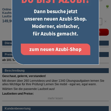
Online-Lernvideos und Übungsaufgaben
Kaufmännische Grundlagen
Laufzeit: 12 Monate
149,90 €
Dieses Produkt ist ein eBook
Preise (pro Stück und Sorte)
ab 101 Stück
69,90 €
Beschreibung
Geschaut, gelernt, verstanden!
Mit diesen über 260 Lernvideos und über 1340 Übungsaufgaben lernen Sie
alles Wichtige für Ihre Prüfung! Lernen Sie mobil - egal wo, egal wann.
Wählen Sie die passende Laufzeit aus!
Laufzeiten und Preise:
mehr lesen
1 Monat: 34,90 Euro
3 Monate: 69,90 Euro
6 Monate: 89,90 Euro
Kundenbewertung
12 Monate: 149,90 Euro