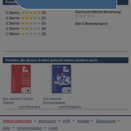
Kundenbewertung
umfassende Prüfungsvorbereitung. Einfach gelernte Stoffgebiete abhaken und
auf einen Blick erkennen, welche Themen gekonnt wurden und welche noch
gelernt werden müssen.
Der Prüfungskatalog bietet einen gut strukturierten Überblick über alle
möglichen Prüfungsthemen,
enthält aber keine Aufgabenstellungen.
Kunden, die diesen Artikel gekauft haben, kauften auch:
Der clevere Formel-
Der clevere
Trainer
Rechentrainer
zum Produkt
zum Produkt
Vertrag widerrufen
Impressum
AGB
Kontakt
Datenschutz
Jobs
Unsere Autoren
Login