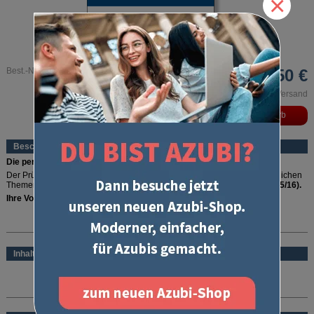
×
Best.-Nr. 6780
5,50 €
inkl. MwSt. und zzgl. Versand
Beschreibung
Die perfekte Checkliste!
Der Prüfungskatalog zur IHK-Abschlussprüfung informiert über alle möglichen
Themengebiete und Inhalte der Abschlussprüfung
(gültig ab Winter 2015/16).
Ihre Vorteile:
Überblick über alle Prüfungsthemen der Abschlussprüfung
mehr lesen
Herausgegeben von den Prüfungsstellen der IHK und damit verbindlich
für die Abschlussprüfung
Die perfekte Checkliste für eine umfassende Prüfungsvorbereitung
Inhalt
Enthält
keine Aufgabenstellungen
Seitenzahl:
28 Seiten DIN A4
Wer sicher und gut vorbereitet in die Prüfung gehen will, kommt am
Auflage:
01/2015
Prüfungskatalog zur Abschlussprüfung nicht vorbei. Von den Prüfungsstellen
der IHK herausgegeben, informiert er über alle Themen, die Inhalt der Prüfung
sein könnten. So bietet der Prüfungskatalog die perfekte Checkliste für eine