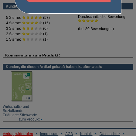
Kundenbewertung
Lieber digital lernen?
Zur Prüfungssimulation für Tablet und PC (
Best.-Nr. CA2790
)
In
3 Prüfungssimulationen
können Sie Ihr Wissen im
Prüfungsfach Wirtschafts- und Sozialkunde
auf die Probe stellen.
Lernen Sie wie mit der Prüfung:
inklusive Zeitvorgabe und mit
Bewertungsvorgabe
Kunden, die diesen Artikel gekauft haben, kauften auch:
Wirtschafts- und
Sozialkunde
Erläuterte Stichworte
zum Produkt
Vertrag widerrufen
Impressum
AGB
Kontakt
Datenschutz