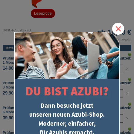
Leseprobe
×
Best.-Nr. CA2790
ab
14,90 €
inkl. MwSt.
Bitte wählen Sie:
Prüfungstraining Abschlussprüfung, Wirtschafts- und Sozialkunde, Laufzeit:
1 Monat
14,90 €
Prüfungstraining Abschlussprüfung, Wirtschafts- und Sozialkunde, Laufzeit:
3 Monate
29,90 €
Prüfungstraining Abschlussprüfung, Wirtschafts- und Sozialkunde, Laufzeit:
6 Monate
39,90 €
Prüfungstraining Abschlussprüfung, Wirtschafts- und Sozialkunde, Laufzeit: