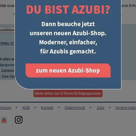
lität unserer Produkte so überzeugt sind, geben wir unsere
exklusive U-Form Erfo
Unser Versprechen: Prüfung bestehen oder 100% Geld zurück.
ERBLICK:
t alles was zur schriftlichen Abschlussprüfung nötig ist
lgsgarantie:
Prüfung bestehen oder 100% Geld zurück
:
Zahlreiche Prüfungstipps und Downloads
 - Das Selbst-Coaching Buch
Mehr Infos zur U-Form Erfolgsgarantie
ressum
AGB
Kontakt
Datenschutz
Jobs
Unsere Auto