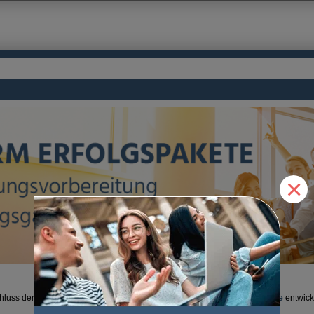
×
luss der Ausbildung haben wir für viele Berufe die
U-Form Erfolgspakete
entwick
alle Prüfungsfächer vorbereiten.