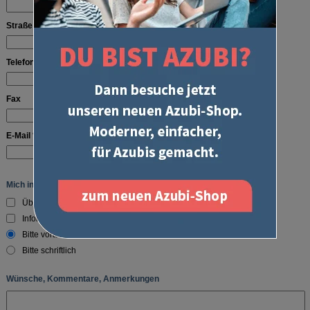
Straße
Telefon
Fax
E-Mail *
Mich interessiert Folgendes
Übersendung des Gesamtkataloges
Information und Beratung
Bitte vorab Anruf
Bitte schriftlich
Wünsche, Kommentare, Anmerkungen