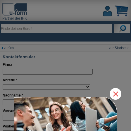
0
Partner der IHK
zurück
zur Startseite
Kontaktformular
Firma
Anrede *
×
Nachname *
Vorname *
Postleitzahl & Ort